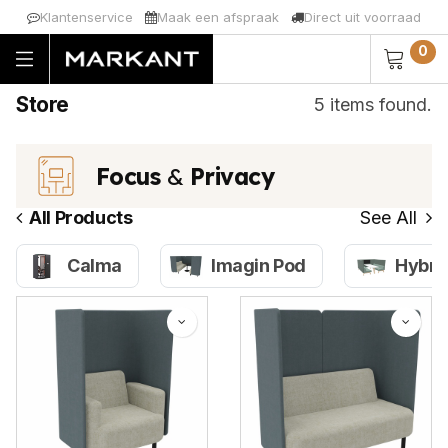
Klantenservice
Maak een afspraak​
Direct uit voorraad
0
Store
5 items found.
Focus
&
Privacy
All Products
See All
Calma
Imagin Pod
Hybri